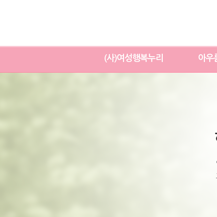
(사)여성행복누리
아우