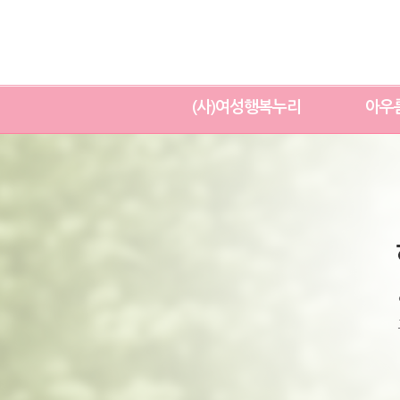
(사)여성행복누리
아우