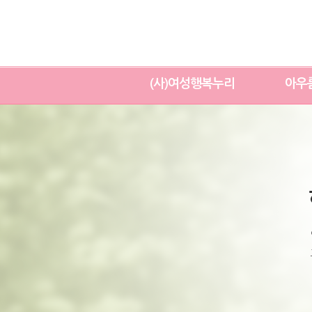
(사)여성행복누리
아우