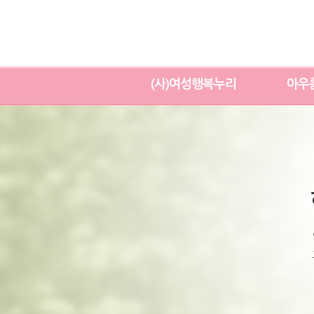
(사)여성행복누리
아우