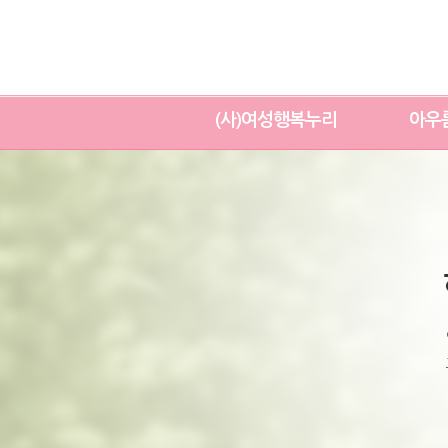
(사)여성행복누리
아우