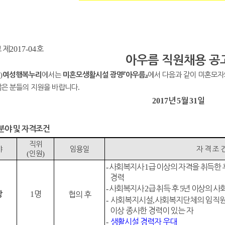
 제
2017-04
호
아우름 직원채용 공
)
에서는
에서 다음과 같이 미혼모자
여성행복누리
미혼모생활시설 광명
『
아우름
』
많은 분들의 지원을 바랍니다
.
2017
5
31
년
월
일
분야 및 자격조건
직위
야
임용일
자 격 조 
(
인원
)
-
사회복지사
1
급 이상의 자격을 취득한 
경력
-
사회복지사
2
급 취득 후
5
년 이상의 사
1
명
장
협의 후
-
사회복지시설
,
사회복지단체의 임직
이상 종사한 경력이 있는 자
-
생활시설 경력자 우대