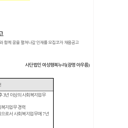
고
와 함께 꿈을 펼쳐나갈 인재를 모집코자 채용공고
(
)
사단법인 여성행복누리
광명 아우름
건
후
3
년 이상의 사회복지업무
회복지업무 경력
원으로서 사회복지업무에
7
년