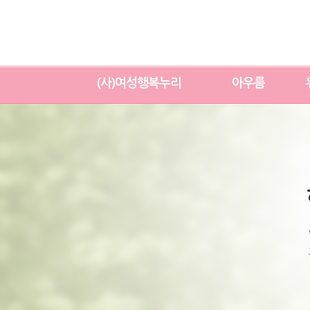
(사)여성행복누리
아우름