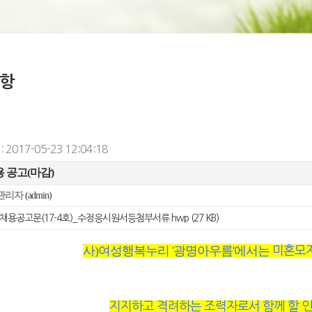
항
 2017-05-23 12:04:18
 공고(마감)
관리자
(admin)
채용공고문(17-4호)_수정응시원서등첨부서류.hwp
(27 KB)
사)여성행복누리 '광명아우름'에서는
미혼모
지지하고 격려하는 조력자로서 함께 할 인