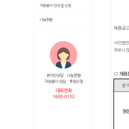
자원봉사 안내 및 신청
나눔현황
채용공고
사단법인
하오니 
○
채용
온라인상담
나눔현황
자원봉사 상담
후원신청
분 
대표전화
1600-0152
원