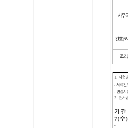
사무
(
간호
조
조리
1.
시험
-
서류전
-
면접시
2.
원서
-
기 간
7(
수
-