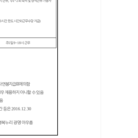
시 근무
,
주
1~2
회 숙직 및 당직근무 가능자
0
시간 한도 시간외근무수당 지급
)
주
5
일
9~18
시 근무
자 연봉지급표에 의함
우 채용하지 아니할 수 있음
음
간 등은
2016.12.30
복누리 광명 아우름