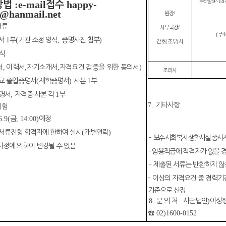
주
5
일
9~18
:e-mail
happy-
방법
접수
@hanmail.net
원장
/
서류
사무국장
/
(
주
4
서
1
부
(
기관 소정 양식
,
증명사진 첨부
)
간호
(
조무
)
사
식
서
,
이력서
,
자기소개서
,
자격요건 검증을 위한 동의서
)
조리사
교 졸업증명서
(
재학증명서
)
사본
1
부
명서
,
자격증 사본 각
1
부
7
.
기타사항
시험
6.9(
금
, 14:00)
예정
서류전형 합격자에 한하여 실시
(
개별연락
)
-
보 수
:
사회복지 생활시설 종사
사정에 의하여 변경될 수 있음
-
임용직급에 적격자가 없을 경
-
제출된 서류는 반환하지 않
-
이상의 자격요건 중 경력기
기준으로 산정
8.
문 의 처
:
사단법인
)
여성행
☎
02)1600-0152