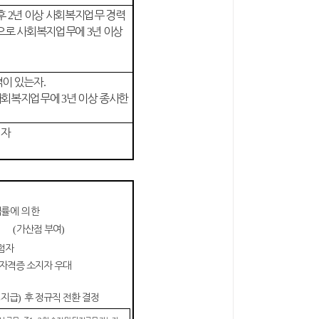
후
2
년 이상 사회복지업무 경력
으로 사회복지업무에
3
년 이상
격이 있는자
.
 사회복지업무에
3
년 이상 종사한
 자
법률에 의한
자
(
가산점 부여
)
험자
 자격증 소지자 우대
%
지급
)
후 정규직 전환 결정