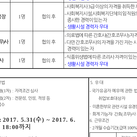
-
사회복지사
3
급 이상의 자격을 취득한 
-
사회복지시설
,
사회복지단체의 임직원
1
명
협의 후
국장
종사한 경력이 있는 자
-
생활시설 경력자 우대
-
의료법에 따른 간호사
(
간호조무사
)
자
)
1
명
무
사
협의 후
-
다만 간호조무사의 자격을 가진 자는
경력이 있는 자
-
식품위생법에 따른 조리사 자격이 있는
1
명
사
협의 후
-
생활시설 경력자 우대
방법
5.
우 대
형
(1
차
) :
자격조건 심사
-
국가유공자 예우에 관한 
험
(2
차
) :
전문성
,
인성
,
적성 등
취업보호대상
접수
-
미혼한부모 관련 시설 유경
-
회계 가능자
/
간호
(
조무
)
사
:
2017. 5.31(
) ~ 2017. 6.
수
6.
근무조건
) 18:00
까지
-
2
개월 수습기간
(
급여
100