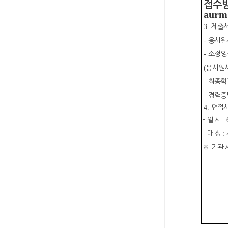
접수
aurm
3.
제출
-
응시원
-
소정양
(
응시원
-
최종학
-
경력증
4.
면접
-
일 시
: 
-
대 상
:
※
기관 