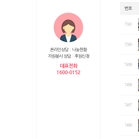
번호
7501
7500
온라인상담
나눔현황
자원봉사 상담
후원신청
7499
대표전화
1600-0152
7498
7497
7496