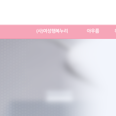
(사)여성행복누리
아우름