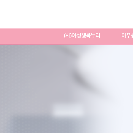
(사)여성행복누리
아우