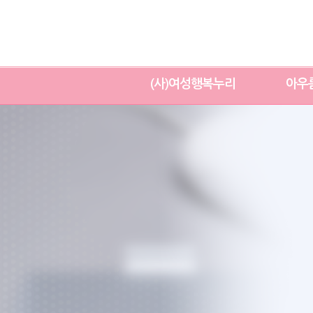
(사)여성행복누리
아우