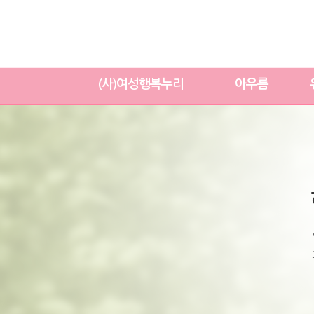
(사)여성행복누리
아우름