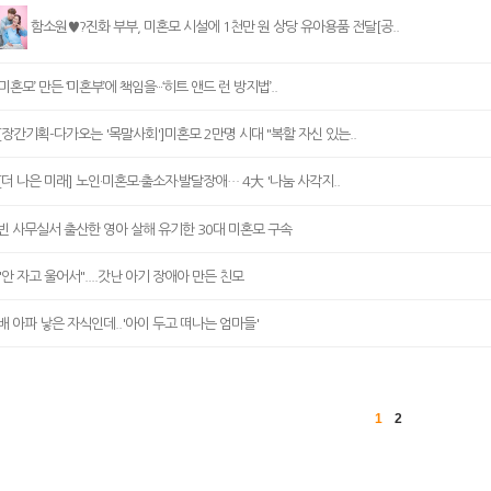
함소원♥?진화 부부, 미혼모 시설에 1천만 원 상당 유아용품 전달[공..
‘미혼모’ 만든 ‘미혼부’에 책임을···‘히트 앤드 런 방지법’..
[장간기획-다가오는 '목말사회']미혼모 2만명 시대 "복할 자신 있는..
[더 나은 미래] 노인·미혼모·출소자·발달장애… 4大 '나눔 사각지..
빈 사무실서 출산한 영아 살해 유기한 30대 미혼모 구속
"안 자고 울어서"....갓난 아기 장애아 만든 친모
배 아파 낳은 자식인데..'아이 두고 떠나는 엄마들'
1
2