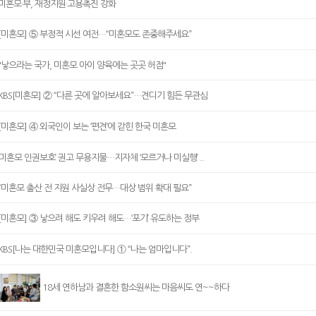
미혼모·부, 재정지원·고용촉진 강화
[미혼모] ⑤ 부정적 시선 여전…“미혼모도 존중해주세요”
"낳으라는 국가, 미혼모 아이 양육에는 곳곳 허점"
KBS[미혼모] ② “다른 곳에 알아보세요”…견디기 힘든 무관심
[미혼모] ④ 외국인이 보는 ‘편견’에 갇힌 한국 미혼모
‘미혼모 인권보호’ 권고 무용지물…지자체 ‘모르거나 미실행’ ..
“미혼모 출산 전 지원 사실상 전무…대상 범위 확대 필요”
[미혼모] ③ 낳으려 해도 키우려 해도…‘포기’ 유도하는 정부
KBS[나는 대한민국 미혼모입니다] ① “나는 엄마입니다”.
18세 연하남과 결혼한 함소원씨는 마음씨도 연~~하다