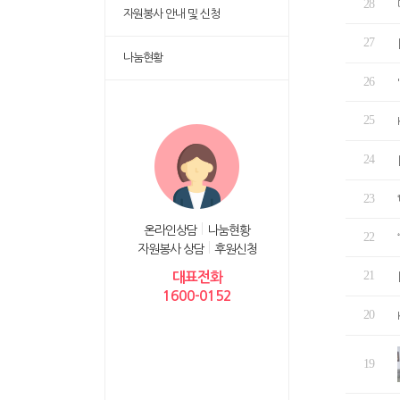
28
자원봉사 안내 및 신청
27
나눔현황
26
25
24
23
온라인상담
나눔현황
22
자원봉사 상담
후원신청
21
대표전화
1600-0152
20
19