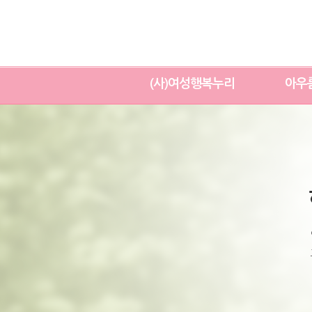
(사)여성행복누리
아우