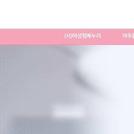
(사)여성행복누리
아우