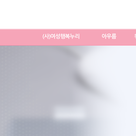
(사)여성행복누리
아우름