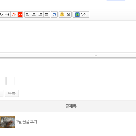
글제목
7월 물품 후기