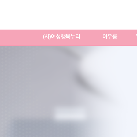
(사)여성행복누리
아우름