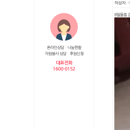
작성자 :
8월물품
온라인상담
나눔현황
자원봉사 상담
후원신청
대표전화
1600-0152