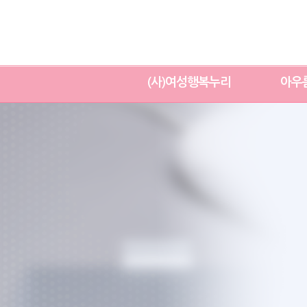
(사)여성행복누리
아우