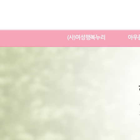
(사)여성행복누리
아우