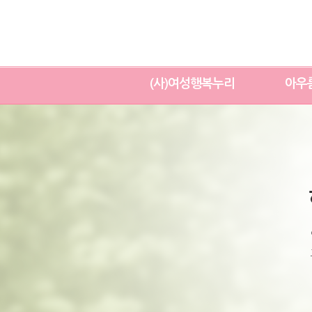
(사)여성행복누리
아우